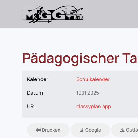
Skip
to
main
content
Pädagogischer T
Kalender
Schulkalender
Datum
19.11.2025
URL
classyplan.app
Drucken
Google
Outlo