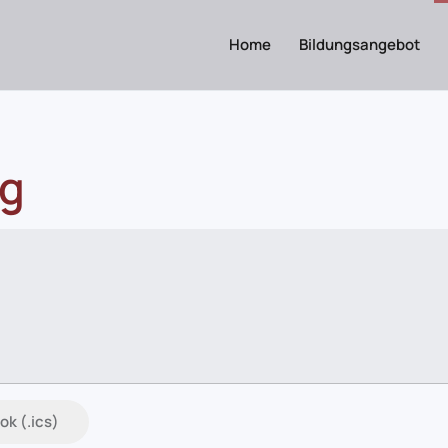
Home
Bildungsangebot
ag
ok (.ics)