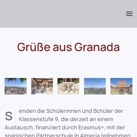
Skip
to
main
content
Grüße aus Granada
s
enden die Schülerinnen und Schüler der
Klassenstufe 9, die derzeit an einem
Austausch, finanziert durch Erasmus+, mit der
spanischen Partnerschule in Almería teilnehmen.