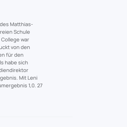
 des Matthias-
reien Schule
 College war
uckt von den
en für den
ls habe sich
iendirektor
ebnis. Mit Leni
umergebnis 1,0. 27