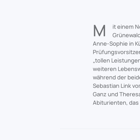
M
it einem 
Grünewald
Anne-Sophie in Kü
Prüfungsvorsitze
„tollen Leistung
weiteren Lebenswe
während der beid
Sebastian Link vo
Ganz und Theresa 
Abiturienten, das