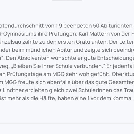
Notendurchschnitt von 1,9 beendeten 50 Abiturienten
-Gymnasiums ihre Prüfungen. Karl Mattern von der F
nzelsau zählte zu den ersten Gratulanten. Der Leiter
nder beim mündlichen Abitur und zeigte sich beeindr
en“. Den Absolventen wünschte er gute Entscheidung
g. „Bleiben Sie Ihrer Schule verbunden.“ Er jedenfal
en Prüfungstage am MGG sehr wohlgefühlt. Oberstud
m MGG freute sich ebenfalls über das gute Gesamterg
Lindtner erzielten gleich zwei Schülerinnen das Tra
 ist mehr als die Hälfte, haben eine 1 vor dem Komma.