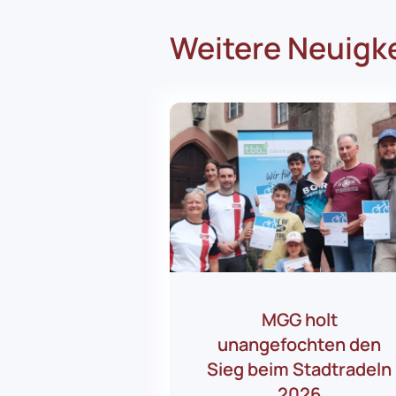
Weitere Neuigk
MGG holt
unangefochten den
Sieg beim Stadtradeln
2026