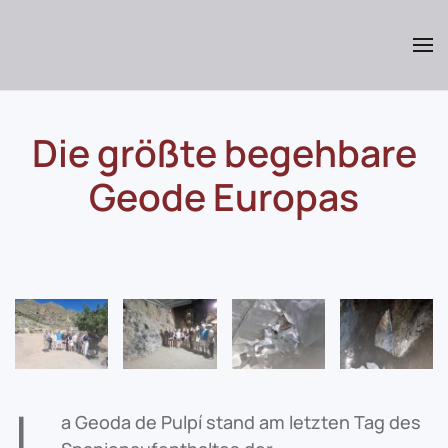
Skip
to
main
content
Die größte begehbare
Geode Europas
L
a Geoda de Pulpí stand am letzten Tag des