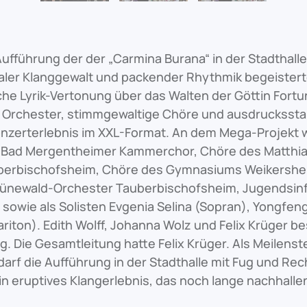
Aufführung der der „Carmina Burana“ in der Stadthalle
er Klanggewalt und packender Rhythmik begeisterte
e Lyrik-Vertonung über das Walten der Göttin Fortun
Orchester, stimmgewaltige Chöre und ausdrucksstar
Konzerterlebnis im XXL-Format. An dem Mega-Projekt 
t: Bad Mergentheimer Kammerchor, Chöre des Matthi
erbischofsheim, Chöre des Gymnasiums Weikershei
rünewald-Orchester Tauberbischofsheim, Jugendsin
sowie als Solisten Evgenia Selina (Sopran), Yongfen
ariton). Edith Wolff, Johanna Wolz und Felix Krüger b
. Die Gesamtleitung hatte Felix Krüger. Als Meilenste
arf die Aufführung in der Stadthalle mit Fug und Re
in eruptives Klangerlebnis, das noch lange nachhallen