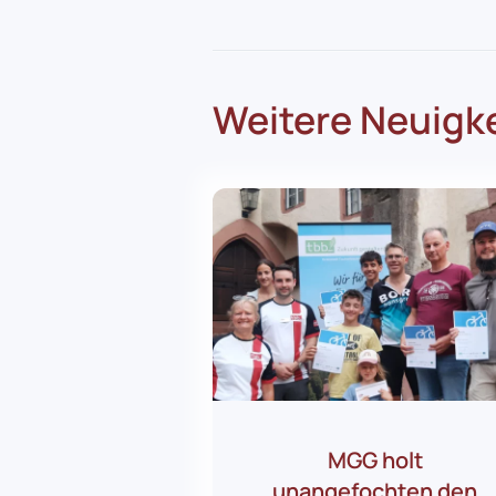
Weitere Neuigk
MGG holt
unangefochten den