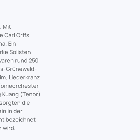
. Mit
 Carl Orffs
a. Ein
ke Solisten
waren rund 250
as-Grünewald-
m, Liederkranz
fonieorchester
g Kuang (Tenor)
esorgten die
in in der
cht bezeichnet
 wird.