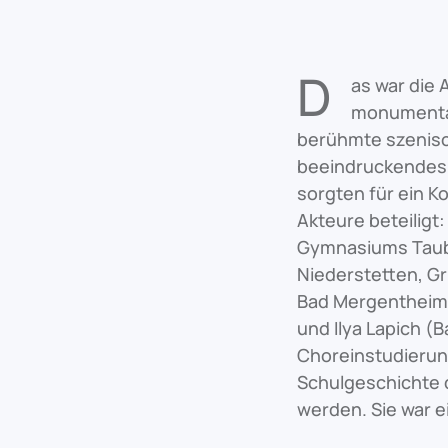
D
as war die 
monumental
berühmte szenisch
beeindruckendes 
sorgten für ein 
Akteure beteilig
Gymnasiums Taub
Niederstetten, G
Bad Mergentheim 
und Ilya Lapich (B
Choreinstudierung
Schulgeschichte d
werden. Sie war e